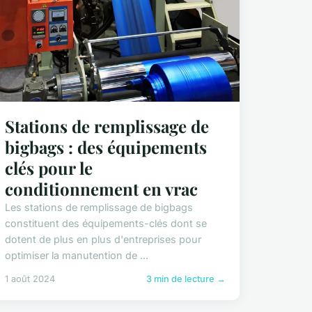
Stations de remplissage de
bigbags : des équipements
clés pour le
conditionnement en vrac
Les stations de remplissage de bigbags
constituent des équipements-clés dont se
dotent de plus en plus d'entreprises pour
optimiser la manutention de ...
1 août 2024
3 min de lecture →