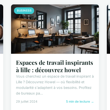
BUSINESS
Espaces de travail inspirants
à lille : découvrez howel
Vous cherchez un espace de travail inspirant à
Lille ? Découvrez Howel — où flexibilité et
modularité s'adaptent à vos besoins. Profitez
de bureaux pa...
29 juillet 2024
5 min de lecture →