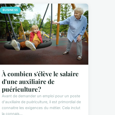
BUSINESS
À combien s'élève le salaire
d'une auxiliaire de
puériculture ?
Avant de demander un emploi pour un poste
d'auxiliaire de puériculture, il est primordial de
connaitre les exigences du métier. Cela inclut
la connais...