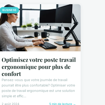
BUSINESS
Optimisez votre poste travail
ergonomique pour plus de
confort
Pensez-vous que votre journée de travail
pourrait être plus confortable? Optimiser votre
poste de travail ergonomique est une solution
simple et effic...
2 août 2024
5 min de lecture →