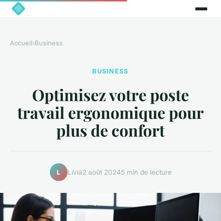
Accueil
›
Business
BUSINESS
Optimisez votre poste
travail ergonomique pour
plus de confort
Livia
2 août 2024
5 min de lecture
L