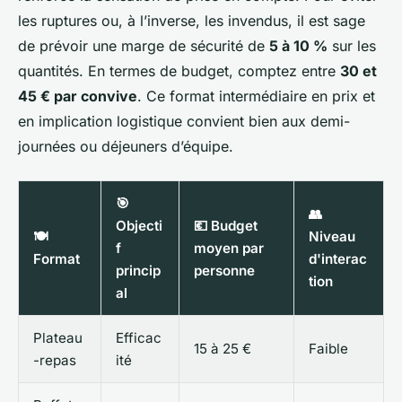
les ruptures ou, à l’inverse, les invendus, il est sage
de prévoir une marge de sécurité de
5 à 10 %
sur les
quantités. En termes de budget, comptez entre
30 et
45 € par convive
. Ce format intermédiaire en prix et
en implication logistique convient bien aux demi-
journées ou déjeuners d’équipe.
🎯
👥
Objecti
💶 Budget
🍽️
Niveau
f
moyen par
Format
d'interac
princip
personne
tion
al
Plateau
Efficac
15 à 25 €
Faible
-repas
ité