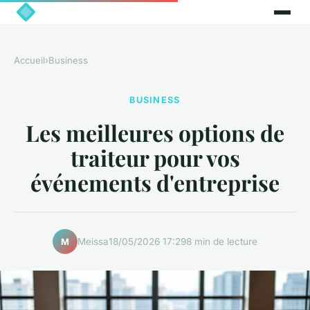
Accueil
›
Business
BUSINESS
Les meilleures options de
traiteur pour vos
événements d'entreprise
Meissa
18/05/2026 17:29
8 min de lecture
M