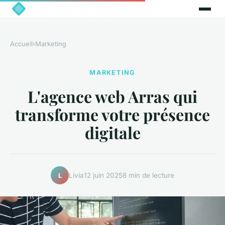
Accueil
›
Marketing
MARKETING
L'agence web Arras qui
transforme votre présence
digitale
Livia
12 juin 2025
8 min de lecture
L