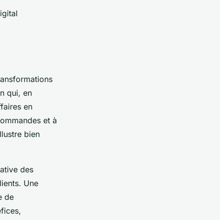
gital
transformations
n qui, en
faires en
s commandes et à
llustre bien
cative des
lients. Une
e de
fices,