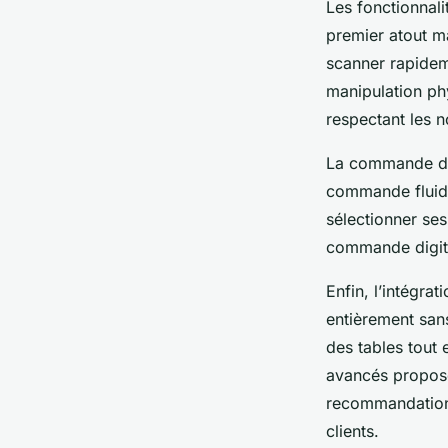
Les fonctionnali
premier atout ma
scanner rapidem
manipulation ph
respectant les n
La commande dig
commande fluide 
sélectionner ses
commande digital
Enfin, l’intégra
entièrement sans
des tables tout 
avancés propose
recommandations
clients.