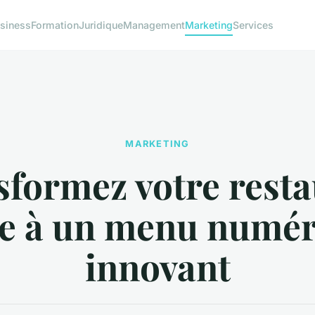
siness
Formation
Juridique
Management
Marketing
Services
MARKETING
formez votre rest
e à un menu numé
innovant