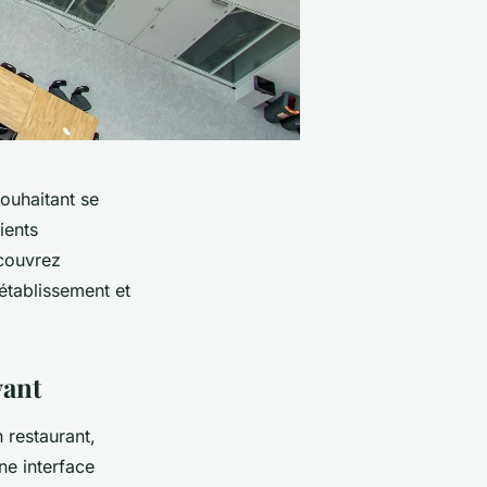
ouhaitant se
ients
écouvrez
établissement et
vant
restaurant,
ne interface