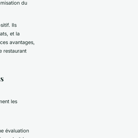
misation du
tif. Ils
ts, et la
 ces avantages,
re restaurant
s
ment les
e évaluation