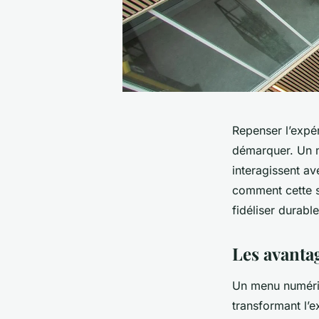
Repenser l’expér
démarquer. Un m
interagissent av
comment cette so
fidéliser durabl
Les avanta
Un menu numériq
transformant l’e