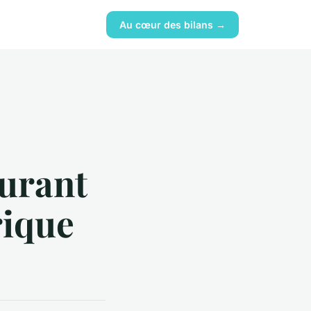
Au cœur des bilans →
aurant
rique