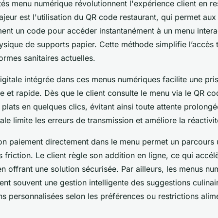
tés menu numérique révolutionnent l'expérience client en re
jeur est l'utilisation du QR code restaurant, qui permet aux 
ent un code pour accéder instantanément à un menu interac
ysique de supports papier. Cette méthode simplifie l’accès 
ormes sanitaires actuelles.
itale intégrée dans ces menus numériques facilite une pri
et rapide. Dès que le client consulte le menu via le QR cod
 plats en quelques clics, évitant ainsi toute attente prolongé
e limite les erreurs de transmission et améliore la réactivit
tion paiement directement dans le menu permet un parcours u
 friction. Le client règle son addition en ligne, ce qui accélè
en offrant une solution sécurisée. Par ailleurs, les menus n
nt souvent une gestion intelligente des suggestions culinai
 personnalisées selon les préférences ou restrictions alim