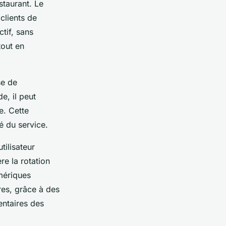
staurant. Le
clients de
tif, sans
tout en
se de
e, il peut
e. Cette
é du service.
tilisateur
re la rotation
umériques
res, grâce à des
entaires des