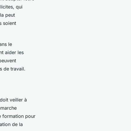
cites, qui
la peut
s soient
ans le
t aider les
 peuvent
 de travail.
oit veiller à
démarche
de formation pour
ation de la