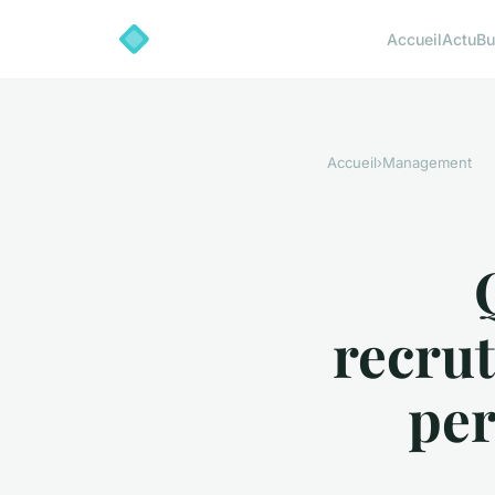
Accueil
Actu
Bu
Accueil
›
Management
recrut
per