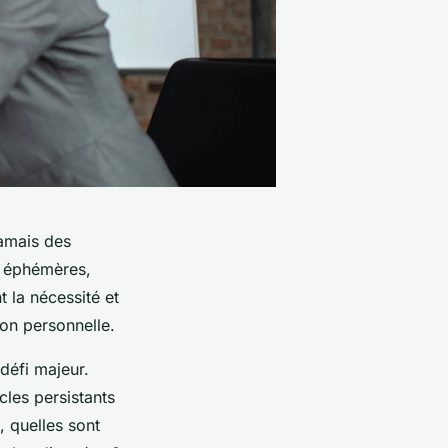
amais des
s éphémères,
nt la
nécessité
et
tion personnelle.
défi majeur.
cles persistants
, quelles sont