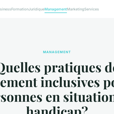
siness
Formation
Juridique
Management
Marketing
Services
MANAGEMENT
Quelles pratiques d
ement inclusives p
sonnes en situatio
handicap?