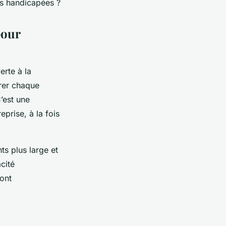
es handicapées ?
pour
erte à la
érer chaque
’est une
prise, à la fois
ts plus large et
cité
sont