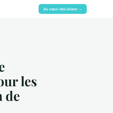
Au cœur des bilans →
e
our les
n de