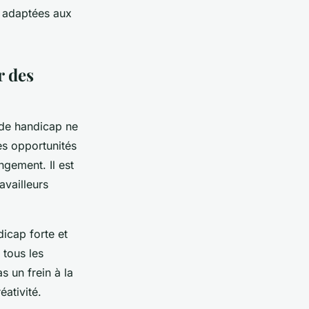
, adaptées aux
r des
 de handicap ne
es opportunités
ngement. Il est
availleurs
icap forte et
 tous les
s un frein à la
éativité.