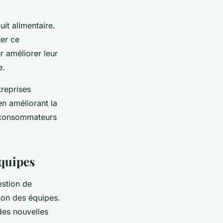
it alimentaire.
ter ce
r améliorer leur
e.
treprises
en améliorant la
rs consommateurs
équipes
estion de
tion des équipes.
des nouvelles