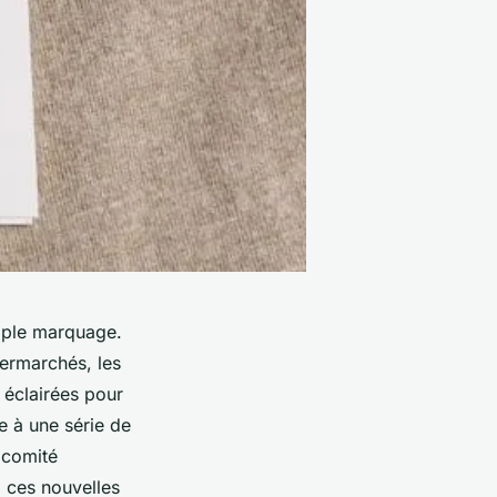
mple marquage.
permarchés, les
 éclairées pour
ce à une série de
e
comité
à ces nouvelles