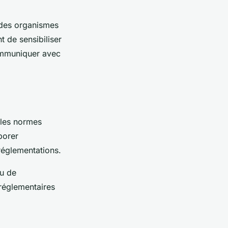
 des organismes
t de sensibiliser
communiquer avec
lles normes
borer
 réglementations.
ou de
 réglementaires