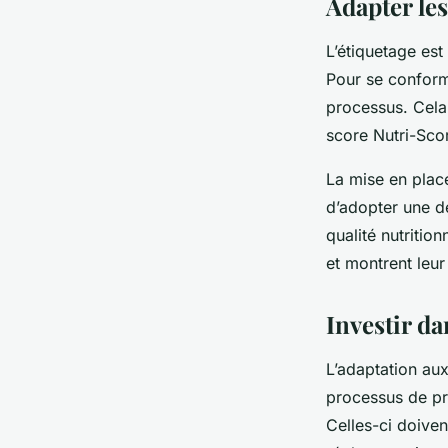
Adapter le
L’étiquetage est
Pour se conform
processus. Cela 
score Nutri-Scor
La mise en place
d’adopter une dé
qualité nutritio
et montrent leu
Investir da
L’adaptation au
processus de pro
Celles-ci doiven