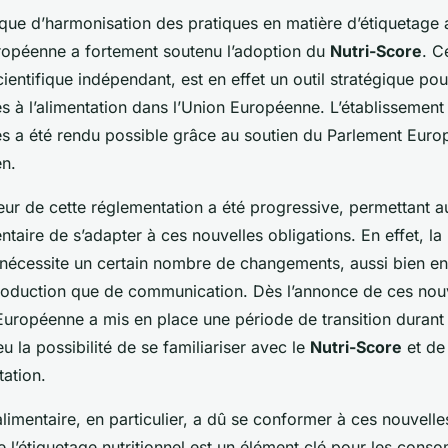
ue d’harmonisation des pratiques en matière d’étiquetage a
ropéenne
a fortement soutenu l’adoption du
Nutri-Score
. C
ientifique
indépendant, est en effet un outil stratégique pour
es à l’alimentation dans l’Union Européenne. L’établissement
s a été rendu possible grâce au soutien du
Parlement Euro
en
.
eur de cette réglementation a été progressive, permettant a
ntaire
de s’adapter à ces nouvelles obligations. En effet, l
nécessite un certain nombre de changements, aussi bien e
oduction que de communication. Dès l’annonce de ces nou
Européenne
a mis en place une période de transition durant 
eu la possibilité de se familiariser avec le
Nutri-Score
et de
tation.
alimentaire, en particulier, a dû se conformer à ces nouvelle
e l’étiquetage nutritionnel est un élément clé pour les cons