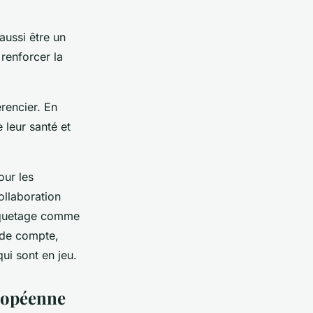
aussi être un
 renforcer la
érencier. En
 leur santé et
our les
ollaboration
étiquetage comme
n de compte,
qui sont en jeu.
ropéenne