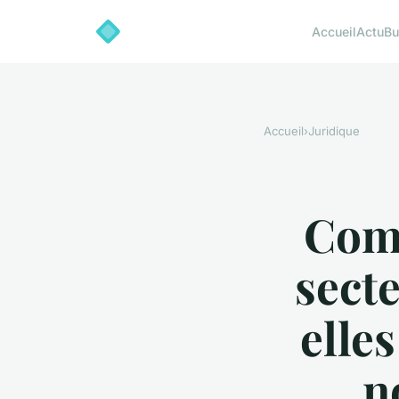
Accueil
Actu
Bu
Accueil
›
Juridique
Comm
sect
elle
n