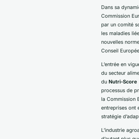
Dans sa dynamiq
Commission Eu
par un
comité sc
les maladies lié
nouvelles norme
Conseil Europé
L’entrée en vigu
du
secteur alime
du
Nutri-Score
processus de pr
la
Commission 
entreprises ont 
stratégie d’adap
L’industrie agro
d’autant plus qu