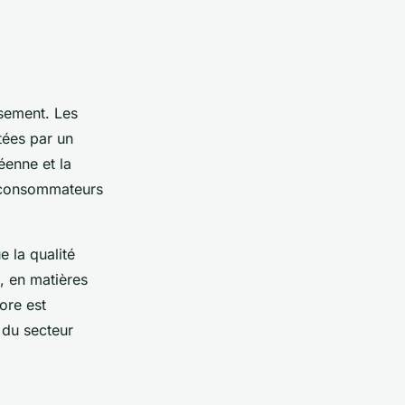
rsement. Les
tées par un
éenne et la
es consommateurs
e la qualité
l, en matières
ore est
 du secteur