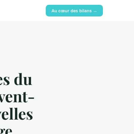
Au cœur des bilans →
es du
vent-
elles
ge