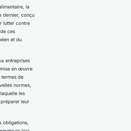
limentaire, la
e dernier, conçu
 lutter contre
 de ces
péen
et du
ux entreprises
a mise en œuvre
n termes de
velles normes,
laquelle les
 préparer leur
s obligations,
ommateurs lors