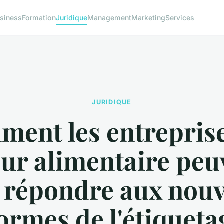
siness
Formation
Juridique
Management
Marketing
Services
JURIDIQUE
ent les entrepris
eur alimentaire peu
s répondre aux nouv
ormes de l'étiqueta