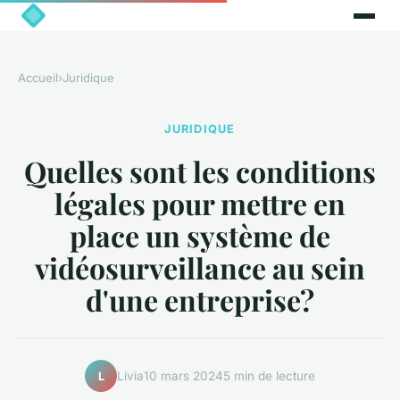
Accueil
›
Juridique
JURIDIQUE
Quelles sont les conditions
légales pour mettre en
place un système de
vidéosurveillance au sein
d'une entreprise?
Livia
10 mars 2024
5 min de lecture
L