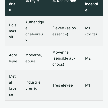
🎨 Style
💪 Résistance
éria
incendi
u
e
Authentiqu
Bois
e,
Élevée (selon
M1
mas
chaleureu
essence)
(traité)
sif
x
Moyenne
Acry
Moderne,
(sensible aux
M2
lique
épuré
chocs)
Mét
al
Industriel,
Très élevée
M1
bros
premium
sé