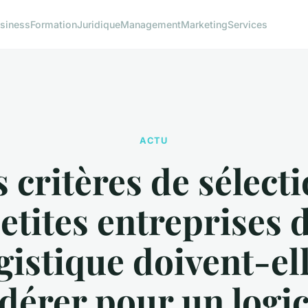
siness
Formation
Juridique
Management
Marketing
Services
ACTU
 critères de sélecti
etites entreprises 
gistique doivent-el
dérer pour un logic