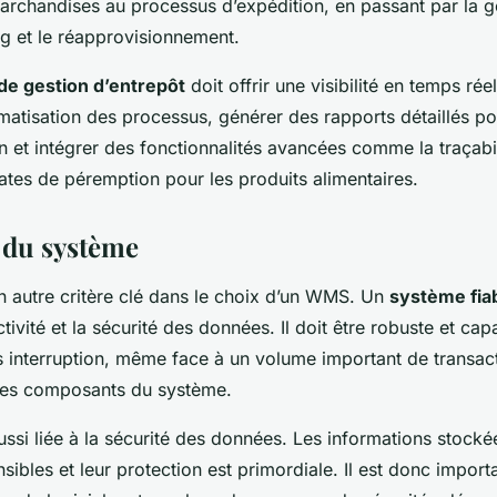
archandises au processus d’expédition, en passant par la g
ng et le réapprovisionnement.
 de gestion d’entrepôt
doit offrir une visibilité en temps rée
matisation des processus, générer des rapports détaillés pour
n et intégrer des fonctionnalités avancées comme la traçabil
ates de péremption pour les produits alimentaires.
é du système
 un autre critère clé dans le choix d’un WMS. Un
système fia
ctivité et la sécurité des données. Il doit être robuste et ca
s interruption, même face à un volume important de transac
des composants du système.
 aussi liée à la sécurité des données. Les informations stoc
sibles et leur protection est primordiale. Il est donc import