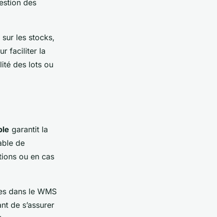
estion des
l sur les stocks,
 faciliter la
ité des lots ou
ble
garantit la
pable de
tions ou en cas
kées dans le WMS
ant de s’assurer