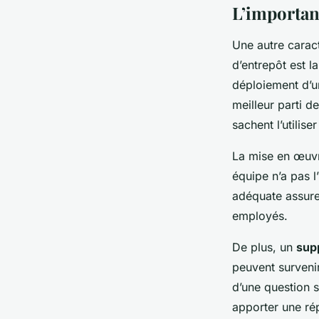
L’importan
Une autre caract
d’entrepôt est l
déploiement d’un 
meilleur parti de
sachent l’utilise
La mise en œuvr
équipe n’a pas l
adéquate assure
employés.
De plus, un
supp
peuvent survenir 
d’une question su
apporter une ré