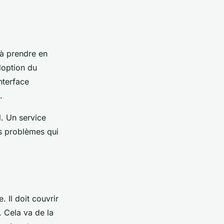
s à prendre en
doption du
nterface
.
l. Un service
es problèmes qui
. Il doit couvrir
. Cela va de la