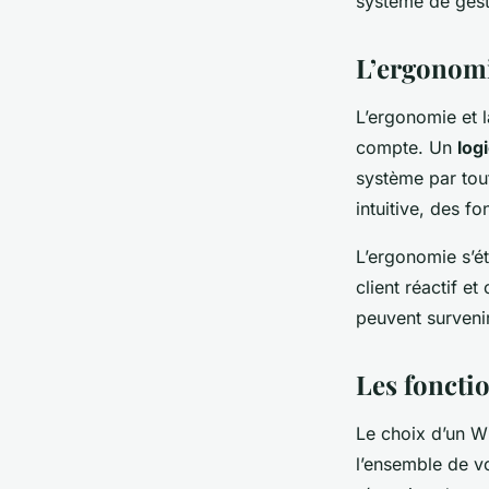
système de gest
L’ergonomie
L’ergonomie et l
compte. Un
log
système par tout
intuitive, des fo
L’ergonomie s’ét
client réactif 
peuvent survenir
Les fonctio
Le choix d’un WM
l’ensemble de vo