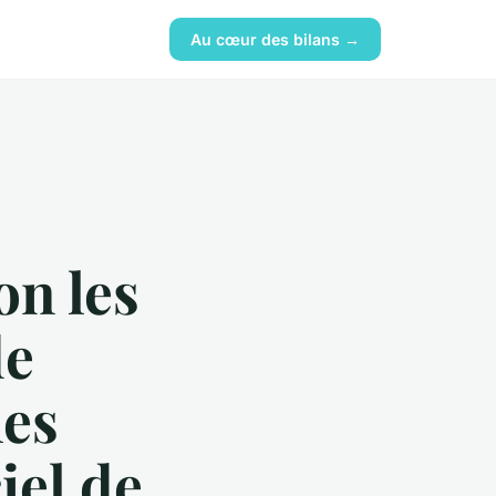
Au cœur des bilans →
on les
de
les
iel de