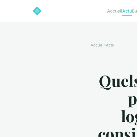
Accueil
Actu
Bu
Accueil
›
Actu
Quels
p
lo
consi