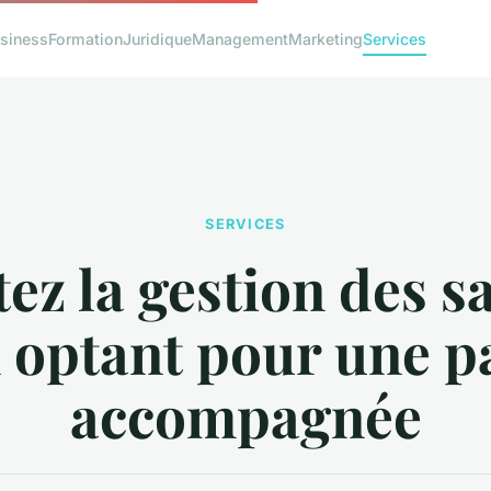
siness
Formation
Juridique
Management
Marketing
Services
SERVICES
tez la gestion des s
 optant pour une p
accompagnée