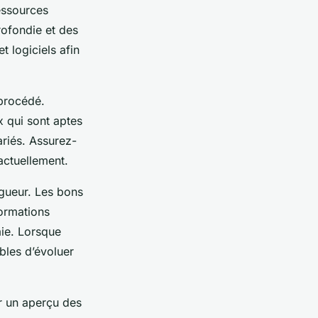
ressources
rofondie et des
t logiciels afin
 procédé.
x qui sont aptes
ariés. Assurez-
actuellement.
gueur. Les bons
formations
aie. Lorsque
bles d’évoluer
ir un aperçu des