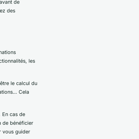
 avant de
uez des
mations
tionnalités, les
tre le calcul du
sations… Cela
. En cas de
n de bénéficier
r vous guider