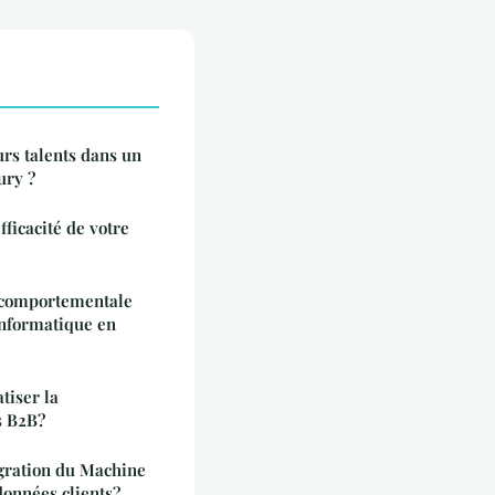
rs talents dans un
recrutement en retail et luxury ?
ficacité de votre
 comportementale
informatique en
tiser la
s B2B?
égration du Machine
données clients?