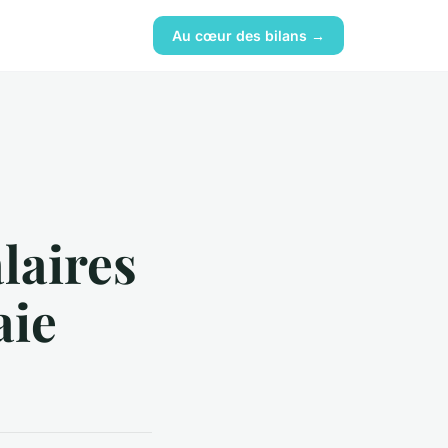
Au cœur des bilans →
alaires
aie