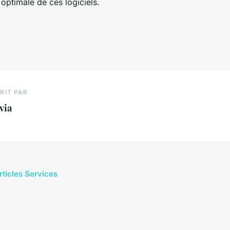
n optimale de ces logiciels.
RIT PAR
via
rticles Services