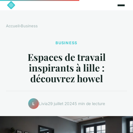
Accueil
›
Business
BUSINESS
Espaces de travail
inspirants à lille :
découvrez howel
Livia
29 juillet 2024
5 min de lecture
L